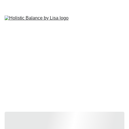
kostenlosen Discovery Call
STARTSEITE
COACHING
BLOG
MEDITATIONEN
KONTAKT